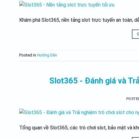
Khám phá Slot365, nền tảng slot trực tuyến an toàn, dễ
Posted in
Hướng Dẫn
Slot365 - Đánh giá và Trả
POSTE
Tổng quan về Slot365, các trò chơi slot, bảo mật và kh