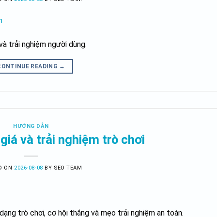
và trải nghiệm người dùng.
CONTINUE READING
→
HƯỚNG DẪN
giá và trải nghiệm trò chơi
D ON
2026-08-08
BY
SEO TEAM
dạng trò chơi, cơ hội thắng và mẹo trải nghiệm an toàn.