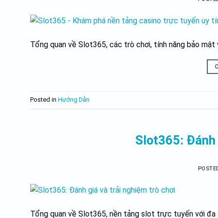
Tổng quan về Slot365, các trò chơi, tính năng bảo mật 
Posted in
Hướng Dẫn
Slot365: Đánh 
POSTE
Tổng quan về Slot365, nền tảng slot trực tuyến với đa 