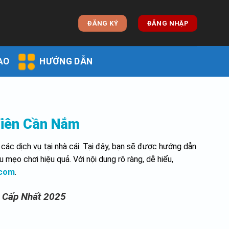
ĐĂNG KÝ
ĐĂNG NHẬP
AO
HƯỚNG DẪN
Viên Cần Nắm
 các dịch vụ tại nhà cái. Tại đây, bạn sẽ được hướng dẫn
 mẹo chơi hiệu quả. Với nội dung rõ ràng, dễ hiểu,
.com
.
 Cấp Nhất 2025