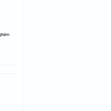
nghiệm