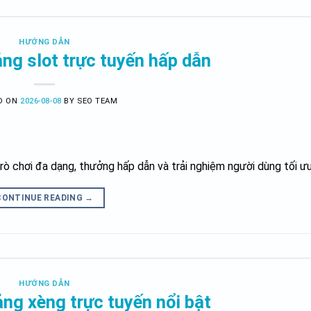
HƯỚNG DẪN
ng slot trực tuyến hấp dẫn
D ON
2026-08-08
BY
SEO TEAM
rò chơi đa dạng, thưởng hấp dẫn và trải nghiệm người dùng tối ưu
CONTINUE READING
→
HƯỚNG DẪN
ng xèng trực tuyến nổi bật