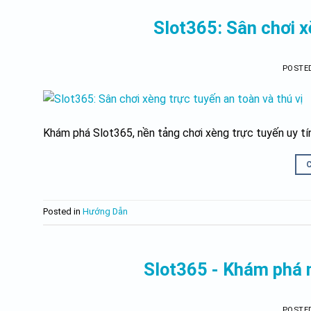
Slot365: Sân chơi x
POSTE
Khám phá Slot365, nền tảng chơi xèng trực tuyến uy tín 
Posted in
Hướng Dẫn
Slot365 - Khám phá n
POSTE