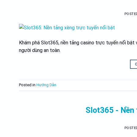
POSTE
Khám phá Slot365, nền tảng casino trực tuyến nổi bật v
người dùng an toàn.
Posted in
Hướng Dẫn
Slot365 - Nền 
POSTE