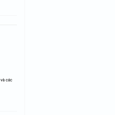
 và các