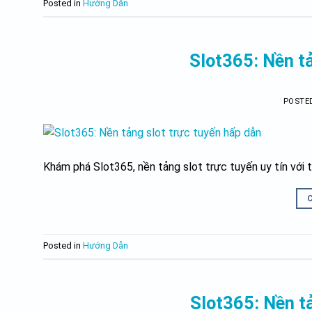
Posted in
Hướng Dẫn
Slot365: Nền tả
POSTE
Khám phá Slot365, nền tảng slot trực tuyến uy tín với t
Posted in
Hướng Dẫn
Slot365: Nền tả