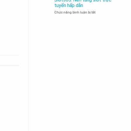
tảng
tuyến hấp dẫn
slot
Chức năng bình luận bị tắt
Slot365:
trực
Nền
tuyến
tảng
nổi
slot
bật
trực
cho
tuyến
người
hấp
Việt
dẫn