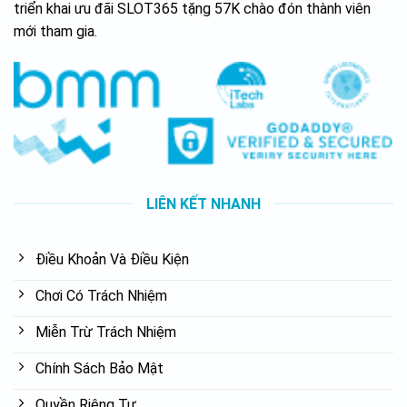
triển khai ưu đãi SLOT365 tặng 57K chào đón thành viên
mới tham gia.
LIÊN KẾT NHANH
Điều Khoản Và Điều Kiện
Chơi Có Trách Nhiệm
Miễn Trừ Trách Nhiệm
Chính Sách Bảo Mật
Quyền Riêng Tư