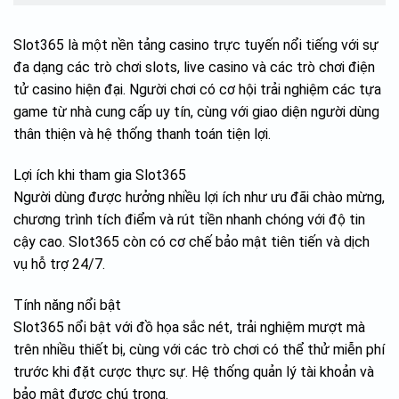
Slot365 là một nền tảng casino trực tuyến nổi tiếng với sự
đa dạng các trò chơi slots, live casino và các trò chơi điện
tử casino hiện đại. Người chơi có cơ hội trải nghiệm các tựa
game từ nhà cung cấp uy tín, cùng với giao diện người dùng
thân thiện và hệ thống thanh toán tiện lợi.
Lợi ích khi tham gia Slot365
Người dùng được hưởng nhiều lợi ích như ưu đãi chào mừng,
chương trình tích điểm và rút tiền nhanh chóng với độ tin
cậy cao. Slot365 còn có cơ chế bảo mật tiên tiến và dịch
vụ hỗ trợ 24/7.
Tính năng nổi bật
Slot365 nổi bật với đồ họa sắc nét, trải nghiệm mượt mà
trên nhiều thiết bị, cùng với các trò chơi có thể thử miễn phí
trước khi đặt cược thực sự. Hệ thống quản lý tài khoản và
bảo mật được chú trọng.