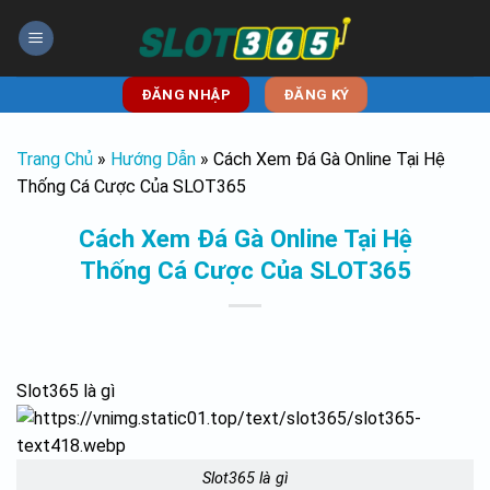
Skip
to
content
ĐĂNG NHẬP
ĐĂNG KÝ
Trang Chủ
»
Hướng Dẫn
»
Cách Xem Đá Gà Online Tại Hệ
Thống Cá Cược Của SLOT365
Cách Xem Đá Gà Online Tại Hệ
Thống Cá Cược Của SLOT365
Slot365 là gì
Slot365 là gì