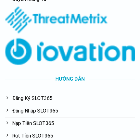
HƯỚNG DẪN
Đăng Ký SLOT365
Đăng Nhập SLOT365
Nạp Tiền SLOT365
Rút Tiền SLOT365