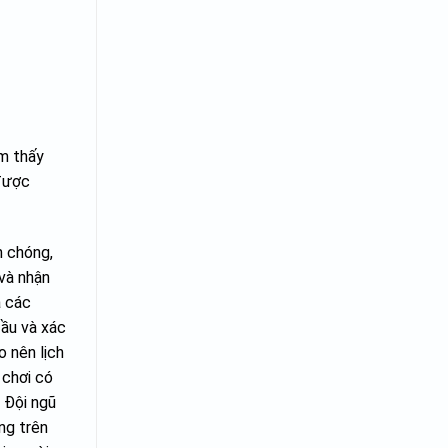
ảm thấy
 được
h chóng,
 và nhận
a các
đầu và xác
o nên lịch
 chơi có
 Đội ngũ
ng trên