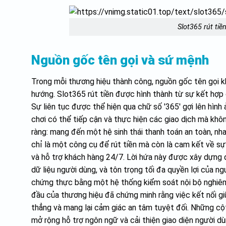
Slot365 rút tiề
Nguồn gốc tên gọi và sứ mệnh
Trong mỗi thương hiệu thành công, nguồn gốc tên gọi kh
hướng. Slot365 rút tiền được hình thành từ sự kết hợp củ
Sự liên tục được thể hiện qua chữ số '365' gợi lên hì
chơi có thể tiếp cận và thực hiện các giao dịch mà khô
ràng: mang đến một hệ sinh thái thanh toán an toàn, nha
chỉ là một công cụ để rút tiền mà còn là cam kết về sự 
và hỗ trợ khách hàng 24/7. Lời hứa này được xây dựng 
dữ liệu người dùng, và tôn trọng tối đa quyền lợi của n
chứng thực bằng một hệ thống kiểm soát nội bộ nghiêm
đầu của thương hiệu đã chứng minh rằng việc kết nối gi
thẳng và mang lại cảm giác an tâm tuyệt đối. Những cộ
mở rộng hỗ trợ ngôn ngữ và cải thiện giao diện người d