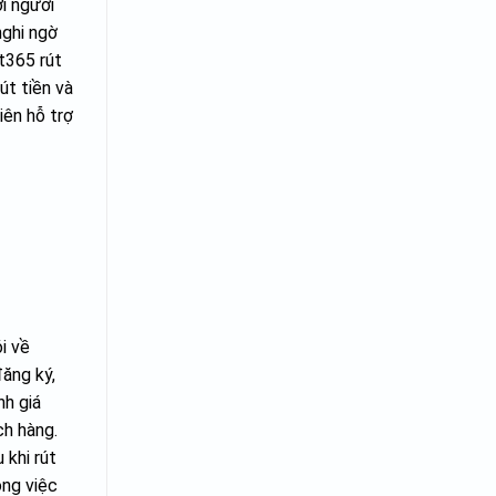
ợi người
nghi ngờ
t365 rút
út tiền và
iên hỗ trợ
i về
đăng ký,
nh giá
ch hàng.
 khi rút
ong việc