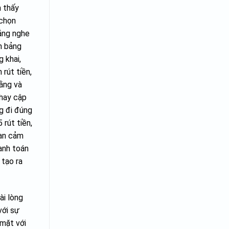
n thấy
 chọn
lắng nghe
n bảng
 khai,
rút tiền,
bằng và
 hay cập
ng đi đúng
rút tiền,
bạn cảm
anh toán
 tạo ra
ài lòng
với sự
 mặt với