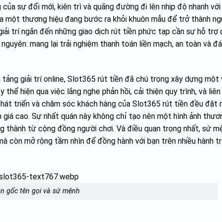
 của sự đổi mới, kiên trì và quãng đường đi lên nhịp độ nhanh với
ủa một thương hiệu đang bước ra khỏi khuôn mẫu để trở thành n
iải trí ngắn đến những giao dịch rút tiền phức tạp cần sự hỗ trợ 
nguyên: mang lại trải nghiệm thanh toán liền mạch, an toàn và đá
tảng giải trí online, Slot365 rút tiền đã chú trọng xây dựng một
thể hiện qua việc lắng nghe phản hồi, cải thiện quy trình, và liê
phát triển và chăm sóc khách hàng của Slot365 rút tiền đều đặt 
 giá cao. Sự nhất quán này không chỉ tạo nên một hình ảnh thươ
g thành từ cộng đồng người chơi. Và điều quan trọng nhất, sứ m
mà còn mở rộng tầm nhìn để đồng hành với bạn trên nhiều hành trìn
n gốc tên gọi và sứ mệnh