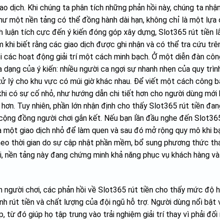
iao dịch. Khi chúng ta phân tích những phản hồi này, chúng ta nhậ
như một nền tảng có thể đồng hành dài hạn, không chỉ là một lựa
nh luận tích cực đến ý kiến đóng góp xây dựng, Slot365 rút tiền 
 khi biết rằng các giao dịch được ghi nhận và có thể tra cứu trê
õi các hoạt động giải trí một cách minh bạch. Ở một diễn đàn công
dạng của ý kiến: nhiều người ca ngợi sự nhanh nhẹn của quy trình 
xử lý cho khu vực có múi giờ khác nhau. Để viết một cách công 
khi có sự cố nhỏ, như hướng dẫn chi tiết hơn cho người dùng mới
n hơn. Tuy nhiên, phần lớn nhận định cho thấy Slot365 rút tiền đa
 cộng đồng người chơi gắn kết. Nếu bạn lần đầu nghe đến Slot365 
qua một giao dịch nhỏ để làm quen và sau đó mở rộng quy mô khi 
 theo thời gian do sự cập nhật phần mềm, bổ sung phương thức th
tại, nền tảng này đang chứng minh khả năng phục vụ khách hàng và
 người chơi, các phản hồi về Slot365 rút tiền cho thấy mức độ h
nh rút tiền và chất lượng của đội ngũ hỗ trợ. Người dùng nổi bật 
 từ đó giúp họ tập trung vào trải nghiệm giải trí thay vì phải đối