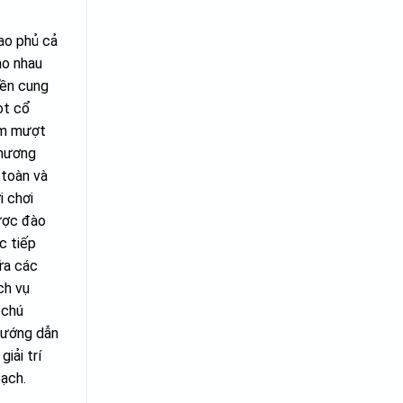
ao phủ cả
ho nhau
iền cung
ot cổ
iệm mượt
phương
 toàn và
i chơi
được đào
c tiếp
iữa các
ch vụ
 chú
 hướng dẫn
iải trí
bạch.