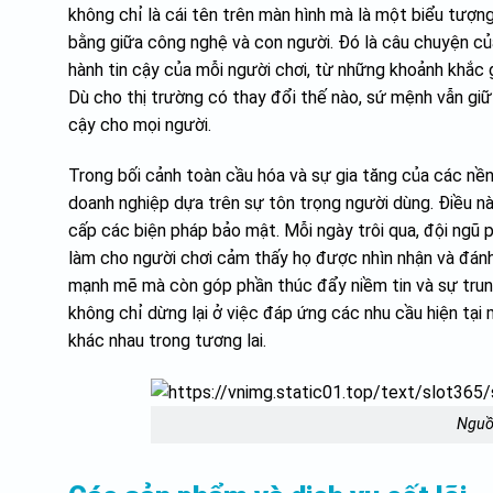
không chỉ là cái tên trên màn hình mà là một biểu tượng
bằng giữa công nghệ và con người. Đó là câu chuyện c
hành tin cậy của mỗi người chơi, từ những khoảnh khắc g
Dù cho thị trường có thay đổi thế nào, sứ mệnh vẫn giữ 
cậy cho mọi người.
Trong bối cảnh toàn cầu hóa và sự gia tăng của các nền 
doanh nghiệp dựa trên sự tôn trọng người dùng. Điều này 
cấp các biện pháp bảo mật. Mỗi ngày trôi qua, đội ngũ 
làm cho người chơi cảm thấy họ được nhìn nhận và đánh
mạnh mẽ mà còn góp phần thúc đẩy niềm tin và sự trun
không chỉ dừng lại ở việc đáp ứng các nhu cầu hiện tại 
khác nhau trong tương lai.
Nguồ