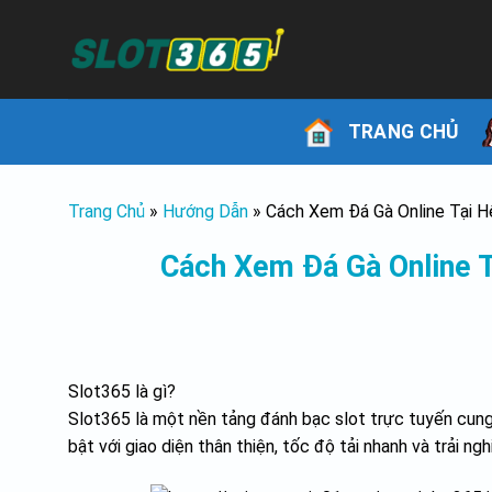
Skip
to
content
TRANG CHỦ
Trang Chủ
»
Hướng Dẫn
»
Cách Xem Đá Gà Online Tại 
Cách Xem Đá Gà Online 
Slot365 là gì?
Slot365 là một nền tảng đánh bạc slot trực tuyến cung 
bật với giao diện thân thiện, tốc độ tải nhanh và trải n