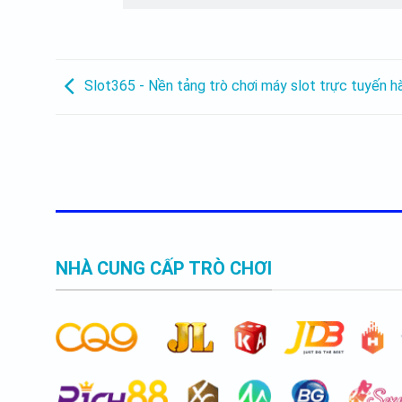
Slot365 - Nền tảng trò chơi máy slot trực tuyến h
NHÀ CUNG CẤP TRÒ CHƠI