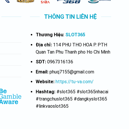
THÔNG TIN LIÊN HỆ
Thương Hiệu
:
SLOT365
Địa chỉ:
114 PHU THO HOA P. PTH
Quan Tan Phu Thanh pho Ho Chi Minh
SDT:
0967316136
Email:
phuq7155@gmail.com
Website:
https://tu-va.com/
Hashtag:
#slot365 #slot365nhacai
#trangchuslot365 #dangkyslot365
#linkvaoslot365