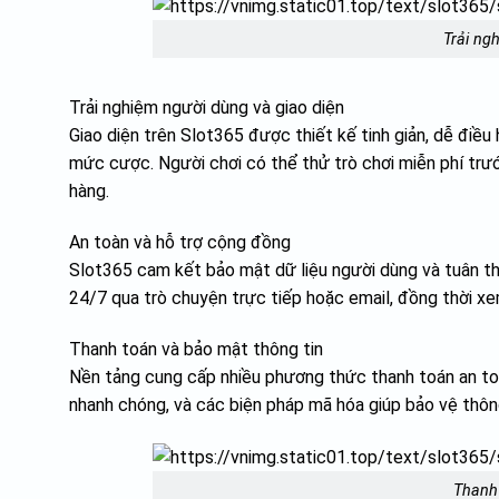
Trải ng
Trải nghiệm người dùng và giao diện
Giao diện trên Slot365 được thiết kế tinh giản, dễ điều 
mức cược. Người chơi có thể thử trò chơi miễn phí trướ
hàng.
An toàn và hỗ trợ cộng đồng
Slot365 cam kết bảo mật dữ liệu người dùng và tuân th
24/7 qua trò chuyện trực tiếp hoặc email, đồng thời x
Thanh toán và bảo mật thông tin
Nền tảng cung cấp nhiều phương thức thanh toán an toàn
nhanh chóng, và các biện pháp mã hóa giúp bảo vệ thông 
Thanh 