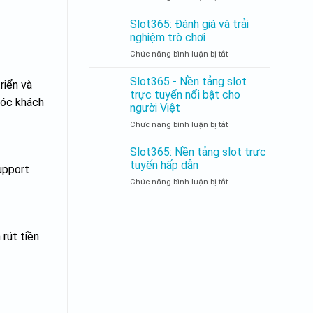
-
toàn
Khám
và
Slot365: Đánh giá và trải
phá
thú
nghiệm trò chơi
nền
vị
Chức năng bình luận bị tắt
Slot365:
tảng
Đánh
casino
giá
Slot365 - Nền tảng slot
trực
riển và
và
tuyến
trực tuyến nổi bật cho
sóc khách
trải
uy
người Việt
nghiệm
tín
Chức năng bình luận bị tắt
Slot365
trò
-
chơi
Nền
Slot365: Nền tảng slot trực
tảng
tuyến hấp dẫn
upport
slot
Chức năng bình luận bị tắt
Slot365:
trực
Nền
tuyến
tảng
nổi
slot
bật
trực
cho
rút tiền
tuyến
người
hấp
Việt
dẫn