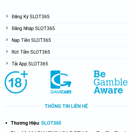
Đăng Ký SLOT365
Đăng Nhập SLOT365
Nạp Tiền SLOT365
Rút Tiền SLOT365
Tải App SLOT365
THÔNG TIN LIÊN HỆ
Thương Hiệu
:
SLOT365