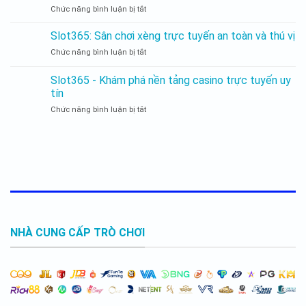
đầu
Chức năng bình luận bị tắt
Slot365:
slot
Tổng
trực
quan
Slot365: Sân chơi xèng trực tuyến an toàn và thú vị
tuyến
về
chất
Chức năng bình luận bị tắt
Slot365:
nền
lượng
Sân
tảng
chơi
Slot365 - Khám phá nền tảng casino trực tuyến uy
slot
xèng
trực
tín
trực
tuyến
Chức năng bình luận bị tắt
Slot365
tuyến
tại
-
an
Việt
Khám
toàn
Nam
phá
và
nền
thú
tảng
vị
casino
trực
tuyến
uy
tín
NHÀ CUNG CẤP TRÒ CHƠI