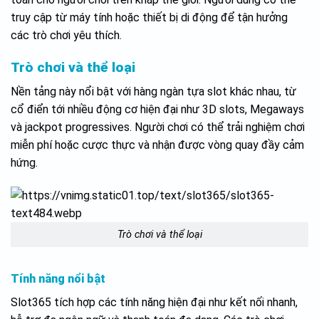
truy cập từ máy tính hoặc thiết bị di động để tận hưởng
các trò chơi yêu thích.
Trò chơi và thể loại
Nền tảng này nổi bật với hàng ngàn tựa slot khác nhau, từ
cổ điển tới nhiều động cơ hiện đại như 3D slots, Megaways
và jackpot progressives. Người chơi có thể trải nghiệm chơi
miễn phí hoặc cược thực và nhận được vòng quay đầy cảm
hứng.
Trò chơi và thể loại
Tính năng nổi bật
Slot365 tích hợp các tính năng hiện đại như kết nối nhanh,