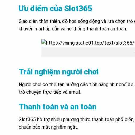
Ưu điểm của Slot365
Giao diện thân thiện, đồ họa sống động và lựa chọn trò 
khuyến mãi hấp dẫn và hệ thống thanh toán an toàn.
Trải nghiệm người chơi
Người chơi có thể tận hưởng các tính năng như chế độ 
trò chuyện trực tiếp và email.
Thanh toán và an toàn
Slot365 hỗ trợ nhiều phương thức thanh toán phổ biến,
chuẩn bảo mật nghiêm ngặt.