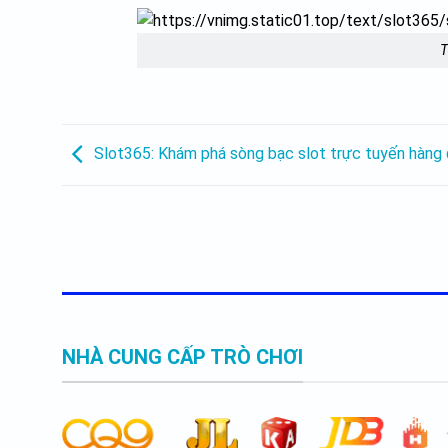
T
Slot365: Khám phá sòng bạc slot trực tuyến hàng
NHÀ CUNG CẤP TRÒ CHƠI