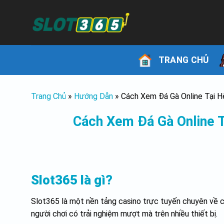
Skip
to
content
TRANG CHỦ
Trang Chủ
»
Hướng Dẫn
»
Cách Xem Đá Gà Online Tại 
Cách Xem Đá Gà Online 
Slot365 là gì?
Slot365 là một nền tảng casino trực tuyến chuyên về 
người chơi có trải nghiệm mượt mà trên nhiều thiết bị.