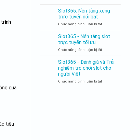
Nền
tuyến
tảng
Slot365: Nền tảng xèng
nổi
slot
bật
trực tuyến nổi bật
trực
cho
trình
Chức năng bình luận bị tắt
Slot365:
tuyến
người
Nền
hấp
Việt
tảng
Slot365 - Nền tảng slot
dẫn
xèng
trực tuyến tối ưu
trực
Chức năng bình luận bị tắt
Slot365
tuyến
-
nổi
Nền
Slot365 - Đánh giá và Trải
bật
tảng
nghiệm trò chơi slot cho
slot
người Việt
trực
Chức năng bình luận bị tắt
Slot365
tuyến
hông qua
-
tối
Đánh
ưu
giá
và
Trải
nghiệm
trò
ác tiêu
chơi
slot
cho
người