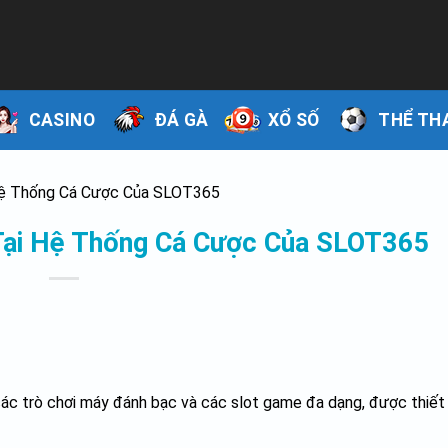
CASINO
ĐÁ GÀ
XỔ SỐ
THỂ TH
Hệ Thống Cá Cược Của SLOT365
Tại Hệ Thống Cá Cược Của SLOT365
các trò chơi máy đánh bạc và các slot game đa dạng, được thiết