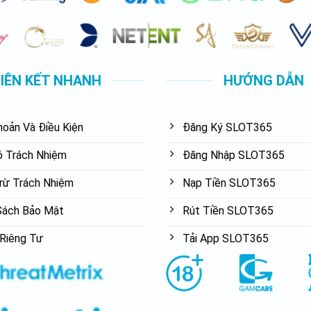
LIÊN KẾT NHANH
HƯỚNG DẪN
hoản Và Điều Kiện
Đăng Ký SLOT365
ó Trách Nhiệm
Đăng Nhập SLOT365
rừ Trách Nhiệm
Nạp Tiền SLOT365
Sách Bảo Mật
Rút Tiền SLOT365
Riêng Tư
Tải App SLOT365